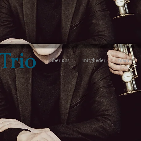
Trio
über uns
mitglieder
media